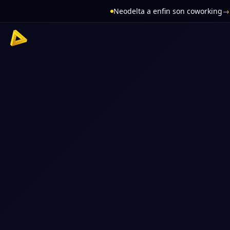
Neodelta a enfin son coworking
→