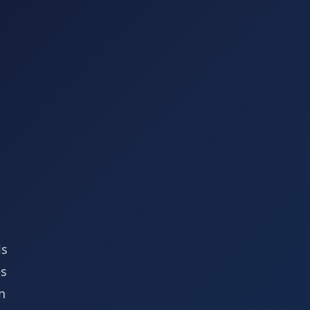
ls
es
n