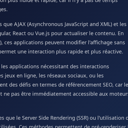
on plus fluide et rapide, car il n'y a pas de temps
ges.
es que AJAX (Asynchronous JavaScript and XML) et les
r, React ou Vue.js pour actualiser le contenu. En
ces applications peuvent modifier l'affichage sans
ermet une interaction plus rapide et plus réactive.
les applications nécessitant des interactions
es jeux en ligne, les réseaux sociaux, ou les
ent des défis en termes de référencement SEO, car l
t ne pas être immédiatement accessible aux moteur
s que le Server Side Rendering (SSR) ou l'utilisation 
ilisées. Ces méthodes permettent de pré-renderiser 