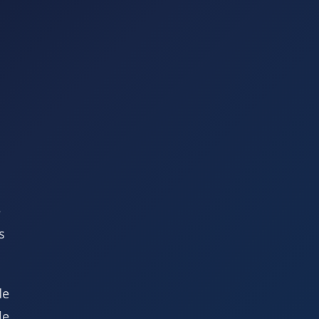
e
s
de
le