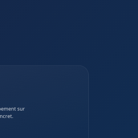
?
ppement sur
ncret.