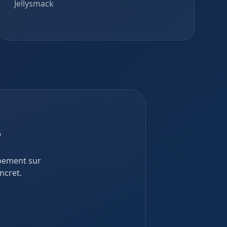
Jellysmack
?
ppement sur
ncret.